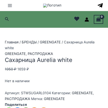
Перейти
Распродажа!
Распродажа!
Распродажа!
к
Main
содержимому
♥
Поиск
Menu
лючатель
лючатель
Главная
/
БРЕНДЫ
/
GREENGATE
/ Сахарница Aurelia
white
лючатель
GREENGATE
,
РАСПРОДАЖА
Сахарница Aurelia white
лючатель
Первоначальная
Текущая
1950
₽
1659
₽
цена
цена:
составляла
1659 ₽.
Нет в наличии
1950 ₽.
Артикул:
STWSUGARL0104
Категории:
GREENGATE
,
РАСПРОДАЖА
Метка:
GREENGATE
Поделиться