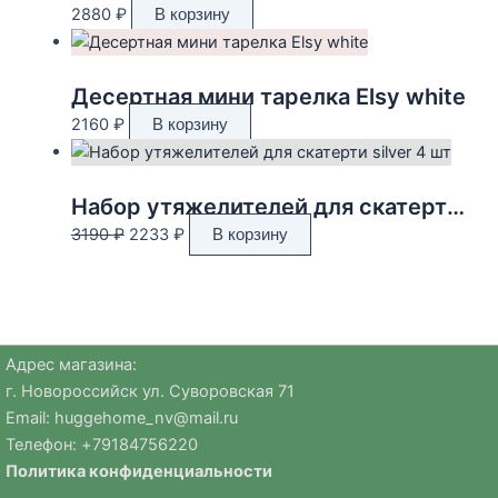
2880
₽
В корзину
Десертная мини тарелка Elsy white
2160
₽
В корзину
Набор утяжелителей для скатерти silver 4 шт
Первоначальная
Текущая
3190
₽
2233
₽
В корзину
цена
цена:
составляла
2233 ₽.
3190 ₽.
Адрес магазина:
г. Новороссийск ул. Суворовская 71
Email:
huggehome_nv@mail.ru
Телефон: +
79184756220
Политика
конфиденциальности