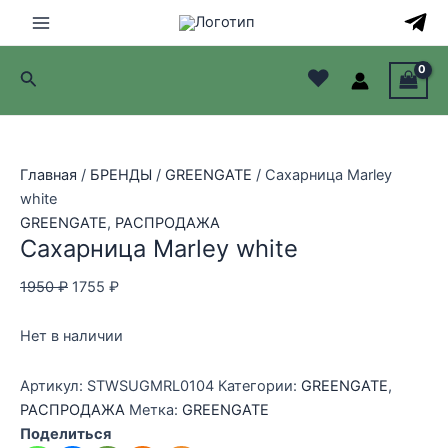
Перейти
Распродажа!
к
Main
содержимому
♥
Поиск
Menu
лючатель
лючатель
Главная
/
БРЕНДЫ
/
GREENGATE
/ Сахарница Marley
white
лючатель
GREENGATE
,
РАСПРОДАЖА
Сахарница Marley white
лючатель
Первоначальная
Текущая
1950
₽
1755
₽
цена
цена:
составляла
1755 ₽.
Нет в наличии
1950 ₽.
Артикул:
STWSUGMRL0104
Категории:
GREENGATE
,
РАСПРОДАЖА
Метка:
GREENGATE
Поделиться