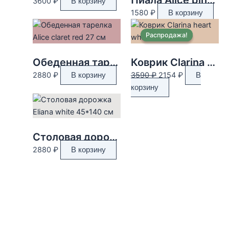
3600
₽
В корзину
1580
₽
В корзину
Распродажа!
Распродажа!
Обеденная тарелка Alice claret red 27 см
Коврик Clarina heart white 40*60 см
Первоначальная
Текущая
2880
₽
3590
₽
2154
₽
В корзину
В
цена
цена:
корзину
составляла
2154 ₽.
3590 ₽.
Столовая дорожка Eliana white 45*140 см
2880
₽
В корзину