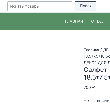
Перейти
Поиск
Поиск
Распродажа!
Распродажа!
Распродажа!
Распродажа!
Распродажа!
Распродажа!
к
содержимому
ГЛАВНАЯ
О НАС
NEW
Главная
/
ДЕ
18,5*7,5*18,5
ДЕКОР ДЛЯ 
Салфет
18,5*7,5
700
₽
Нет в наличи