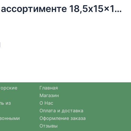
Ящик декоративный «Монти» в ассортименте 18,5x15x13,5см
м
торские
Главная
Магазин
ль из
О Нас
Оплата и доставка
езонными
Оформление заказа
Отзывы