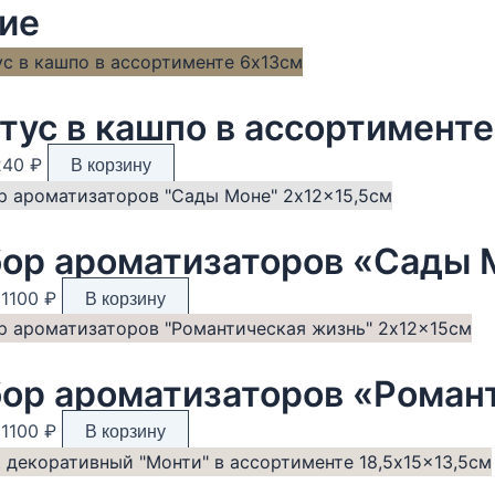
ие
тус в кашпо в ассортимент
Первоначальная
Текущая
240
₽
В корзину
цена
цена:
оставляла
240 ₽.
00 ₽.
ор ароматизаторов «Сады 
Первоначальная
Текущая
1100
₽
В корзину
цена
цена:
составляла
1100 ₽.
2750 ₽.
Первоначальная
Текущая
1100
₽
В корзину
цена
цена:
составляла
1100 ₽.