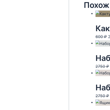
Похож
Как
600
₽
с
6
Наб
2750
₽
2750
₽