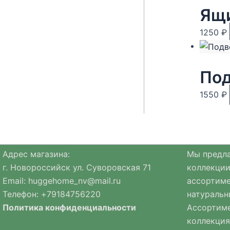
1250
₽
Под
1550
₽
Адрес магазина:
Мы предла
г. Новороссийск ул. Суворовская 71
коллекции
Email:
huggehome_nv@mail.ru
ассортиме
Телефон: +
79184756220
натуральн
Политика
конфиденциальности
Ассортиме
коллекция