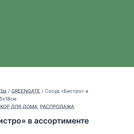
ДЫ
/
GREENGATE
/ Сосуд «Бистро» в
15х18см
ЕКОР ДЛЯ ДОМА
,
РАСПРОДАЖА
истро» в ассортименте