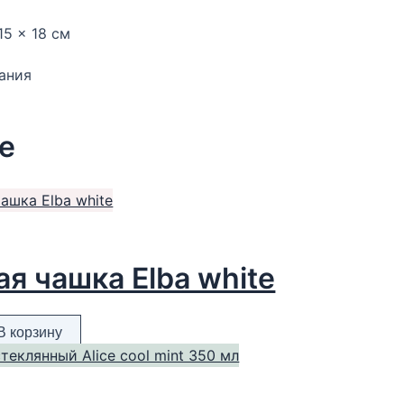
15 × 18 см
ания
е
я чашка Elba white
В корзину