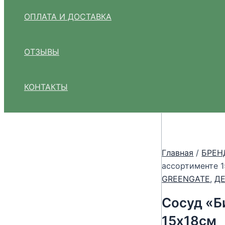
ОПЛАТА И ДОСТАВКА
ОТЗЫВЫ
КОНТАКТЫ
NEW
Главная
/
БРЕН
ассортименте 
GREENGATE
,
Д
Сосуд «Б
15х18см