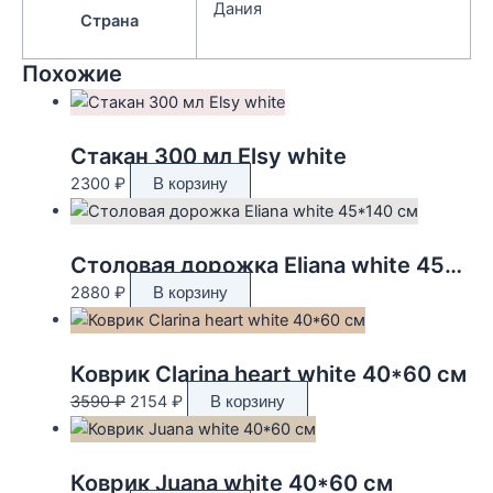
Дания
Страна
Похожие
Стакан 300 мл Elsy white
2300
₽
В корзину
Столовая дорожка Eliana white 45*140 см
2880
₽
В корзину
Коврик Clarina heart white 40*60 см
Первоначальная
Текущая
3590
₽
2154
₽
В корзину
цена
цена:
составляла
2154 ₽.
3590 ₽.
Коврик Juana white 40*60 см