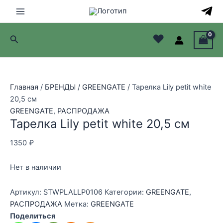
Перейти
Распродажа!
Распродажа!
Распродажа!
Распродажа!
к
Main
содержимому
♥
Поиск
Menu
лючатель
лючатель
Главная
/
БРЕНДЫ
/
GREENGATE
/ Тарелка Lily petit white
20,5 см
лючатель
GREENGATE
,
РАСПРОДАЖА
Тарелка Lily petit white 20,5 см
лючатель
1350
₽
Нет в наличии
Артикул:
STWPLALLP0106
Категории:
GREENGATE
,
РАСПРОДАЖА
Метка:
GREENGATE
Поделиться