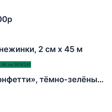
00р
нежинки, 2 см х 45 м
Бумага упаковочная тишью, «Конфетти», тёмно-зелёный, 50 х 66 см 9618340