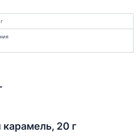
 г
ния
г
 карамель, 20 г