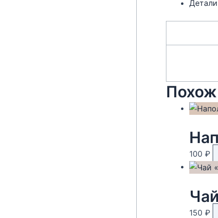
Детали
Похож
Нап
100
₽
Чай
150
₽