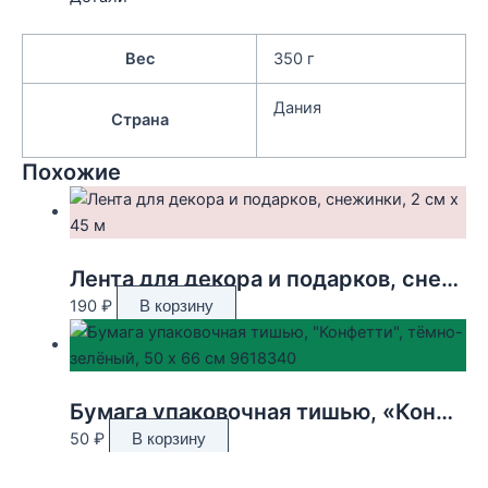
Вес
350 г
Дания
Страна
Похожие
Лента для декора и подарков, снежинки, 2 см х 45 м
190
₽
В корзину
Бумага упаковочная тишью, «Конфетти», тёмно-зелёный, 50 х 66 см 9618340
50
₽
В корзину