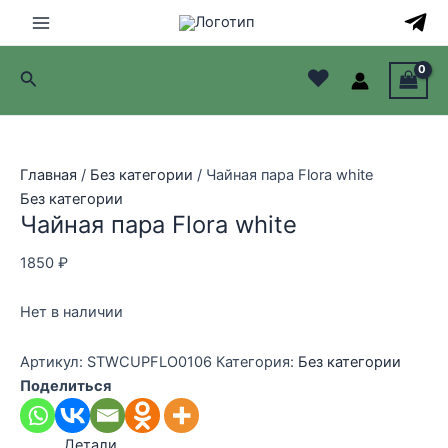
Перейти
к
Main
содержимому
♥
Поиск
Menu
лючатель
лючатель
Главная
/
Без категории
/ Чайная пара Flora white
Без категории
лючатель
Чайная пара Flora white
лючатель
1850
₽
Нет в наличии
Артикул:
STWCUPFLO0106
Категория:
Без категории
Поделиться
Детали