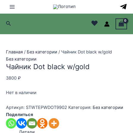
Перейти
к
Main
содержимому
♥
Поиск
Menu
лючатель
лючатель
Главная
/
Без категории
/ Чайник Dot black w/gold
Без категории
лючатель
Чайник Dot black w/gold
лючатель
3800
₽
Нет в наличии
Артикул:
STWTEPWDOT9902
Категория:
Без категории
Поделиться
Детали