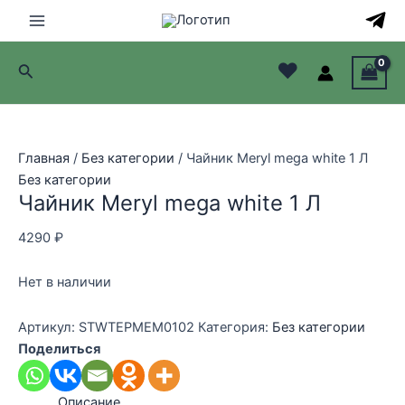
Перейти
к
Main
содержимому
♥
Поиск
Menu
лючатель
лючатель
Главная
/
Без категории
/ Чайник Meryl mega white 1 Л
Без категории
лючатель
Чайник Meryl mega white 1 Л
лючатель
4290
₽
Нет в наличии
Артикул:
STWTEPMEM0102
Категория:
Без категории
Поделиться
Описание