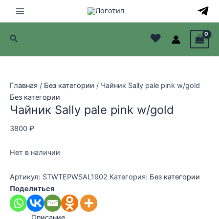
Перейти
к
Main
содержимому
♥
Поиск
Menu
лючатель
лючатель
Главная
/
Без категории
/ Чайник Sally pale pink w/gold
Без категории
лючатель
Чайник Sally pale pink w/gold
лючатель
3800
₽
Нет в наличии
Артикул:
STWTEPWSAL1902
Категория:
Без категории
Поделиться
Описание