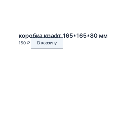
коробка крафт 165*165*80 мм
150
₽
В корзину
Адрес магазина:
г. Новороссийск ул. Суворовская 71
Email:
huggehome_nv@mail.ru
Телефон: +
79184756220
Политика
конфиденциальности
Мы предлагаем уникальные предметы европейских брендов