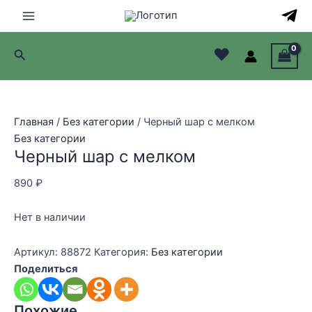
Перейти
к
Main
содержимому
♥
Поиск
Menu
лючатель
лючатель
Главная
/
Без категории
/ Черный шар с мелком
Без категории
лючатель
Черный шар с мелком
лючатель
890
₽
Нет в наличии
Артикул:
88872
Категория:
Без категории
Поделиться
Похожие