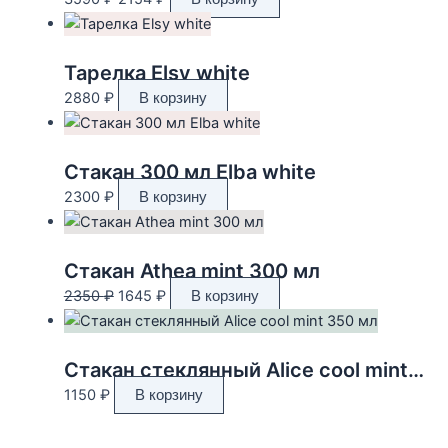
цена
цена:
составляла
2154 ₽.
3590 ₽.
Тарелка Elsy white
2880
₽
В корзину
Стакан 300 мл Elba white
2300
₽
В корзину
Стакан Athea mint 300 мл
Первоначальная
Текущая
2350
₽
1645
₽
В корзину
цена
цена:
составляла
1645 ₽.
2350 ₽.
Стакан стеклянный Alice cool mint 350 мл
1150
₽
В корзину