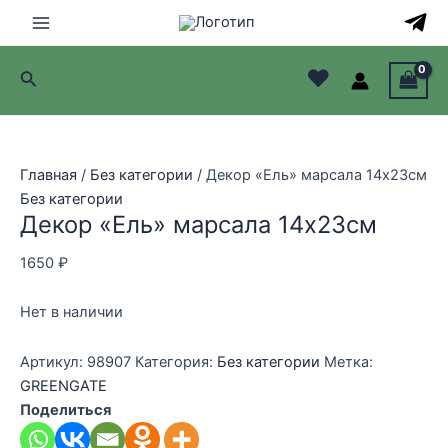
Перейти
Распродажа!
Распродажа!
Распродажа!
Распродажа!
к
Main
содержимому
♥
Поиск
Menu
лючатель
лючатель
Главная
/
Без категории
/ Декор «Ель» марсала 14х23см
Без категории
лючатель
Декор «Ель» марсала 14х23см
лючатель
1650
₽
Нет в наличии
Артикул:
98907
Категория:
Без категории
Метка:
GREENGATE
Поделиться