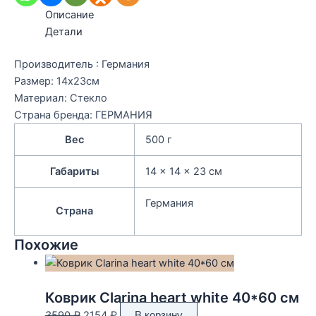
Описание
Детали
Производитель : Германия
Размер: 14х23см
Материал: Стекло
Страна бренда: ГЕРМАНИЯ
Вес
500 г
Габариты
14 × 14 × 23 см
Германия
Страна
Похожие
Коврик Clarina heart white 40*60 см
Первоначальная
Текущая
3590
₽
2154
₽
В корзину