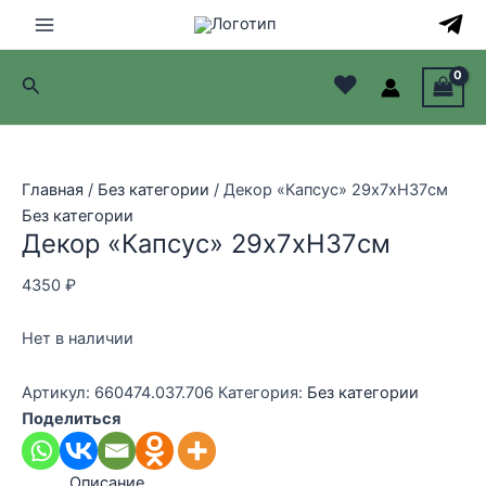
Перейти
к
Main
содержимому
♥
Поиск
Menu
лючатель
лючатель
Главная
/
Без категории
/ Декор «Капсус» 29x7xH37см
Без категории
лючатель
Декор «Капсус» 29x7xH37см
лючатель
4350
₽
Нет в наличии
Артикул:
660474.037.706
Категория:
Без категории
Поделиться
Описание