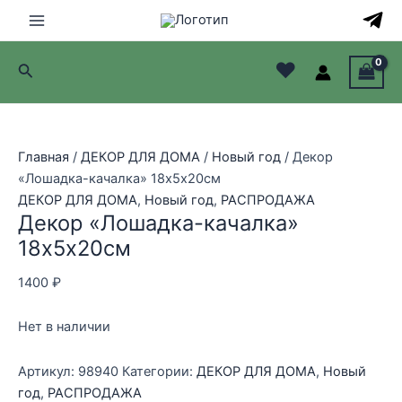
Перейти
Распродажа!
Распродажа!
Распродажа!
Распродажа!
Распродажа!
Распродажа!
Распродажа!
Распродажа!
Распродажа!
Распродажа!
к
Main
содержимому
♥
Поиск
Menu
лючатель
лючатель
Главная
/
ДЕКОР ДЛЯ ДОМА
/
Новый год
/ Декор
«Лошадка-качалка» 18х5х20см
лючатель
ДЕКОР ДЛЯ ДОМА
,
Новый год
,
РАСПРОДАЖА
Декор «Лошадка-качалка»
лючатель
18х5х20см
1400
₽
Нет в наличии
Артикул:
98940
Категории:
ДЕКОР ДЛЯ ДОМА
,
Новый
год
,
РАСПРОДАЖА