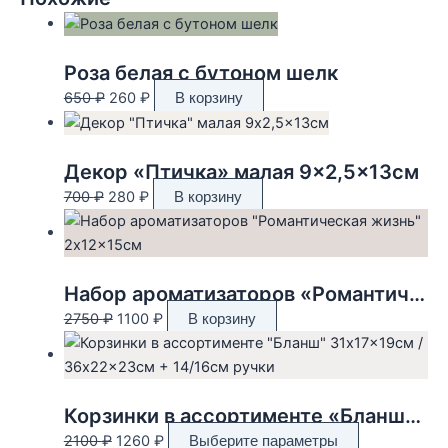
Роза белая с бутоном шелк
Первоначальная
Текущая
650
₽
260
₽
В корзину
цена
цена:
составляла
260 ₽.
650 ₽.
Декор «Птичка» малая 9×2,5×13см
Первоначальная
Текущая
700
₽
280
₽
В корзину
цена
цена:
составляла
280 ₽.
700 ₽.
Набор ароматизаторов «Романтическая жизнь» 2x12x15см
Первоначальная
Текущая
2750
₽
1100
₽
В корзину
цена
цена:
составляла
1100 ₽.
2750 ₽.
Корзинки в ассортименте «Бланш» 31x17x19см / 36x22x23см + 14/16см ручки
Первоначальная
Текущая
Этот
2100
₽
1260
₽
Выберите параметры