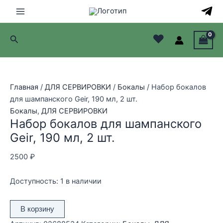
Перейти
к
Main
содержимому
♥
Поиск
Menu
лючатель
лючатель
Главная
/
ДЛЯ СЕРВИРОВКИ
/
Бокалы
/ Набор бокалов
для шампанского Geir, 190 мл, 2 шт.
лючатель
Бокалы
,
ДЛЯ СЕРВИРОВКИ
Набор бокалов для шампанского
лючатель
Geir, 190 мл, 2 шт.
2500
₽
Доступность:
1 в наличии
Количество
В корзину
товара