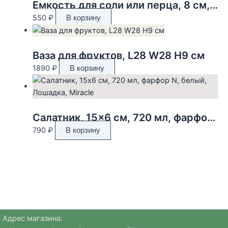
Емкость для соли или перца, 8 см, керамика, зелено-красная, Елка, Fir
550
₽
В корзину
Ваза для фруктов, L28 W28 H9 см
1890
₽
В корзину
Салатник, 15×6 см, 720 мл, фарфор N, белый, Лошадка, Miracle
790
₽
В корзину
Адрес магазина: