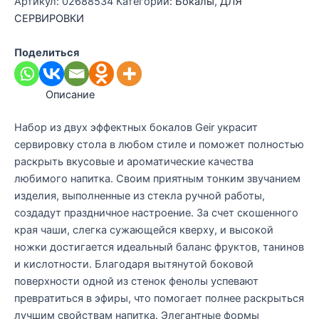
Артикул:
02688534
Категории:
Бокалы
,
ДЛЯ
Набор
СЕРВИРОВКИ
бокалов
для
Поделиться
шампанского
Geir,
190
Описание
мл,
Набор из двух эффектных бокалов Geir украсит
2
сервировку стола в любом стиле и поможет полностью
шт.
раскрыть вкусовые и ароматические качества
любимого напитка. Своим приятным тонким звучанием
изделия, выполненные из стекла ручной работы,
создадут праздничное настроение. За счет скошенного
края чаши, слегка сужающейся кверху, и высокой
ножки достигается идеальный баланс фруктов, танинов
и кислотности. Благодаря вытянутой боковой
поверхности одной из стенок фенолы успевают
превратиться в эфиры, что помогает полнее раскрыться
лучшим свойствам напитка. Элегантные формы