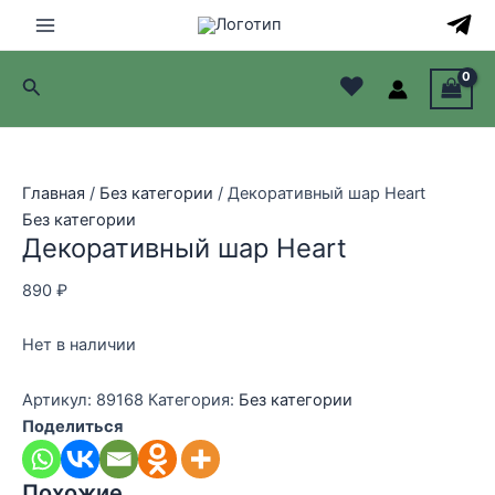
Перейти
к
Main
содержимому
♥
Поиск
Menu
лючатель
лючатель
Главная
/
Без категории
/ Декоративный шар Heart
Без категории
лючатель
Декоративный шар Heart
лючатель
890
₽
Нет в наличии
Артикул:
89168
Категория:
Без категории
Поделиться
Похожие