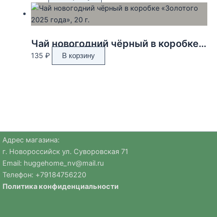
Чай новогодний чёрный в коробке «Золотого 2025 года», 20 г.
135
₽
В корзину
Адрес магазина:
г. Новороссийск ул. Суворовская 71
Email:
huggehome_nv@mail.ru
Телефон: +
79184756220
Политика
конфиденциальности