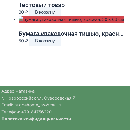
Тестовый товар
30
₽
В корзину
Бумага упаковочная тишью, красная, 50 х 66 см
50
₽
В корзину
Адрес магазина:
г. Новороссийск ул. Суворовская 71
Email:
huggehome_nv@mail.ru
Телефон: +
79184756220
Политика
конфиденциальности