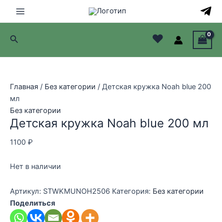
Перейти
к
Main
содержимому
♥
Поиск
Menu
лючатель
лючатель
Главная
/
Без категории
/ Детская кружка Noah blue 200
мл
лючатель
Без категории
Детская кружка Noah blue 200 мл
лючатель
1100
₽
Нет в наличии
Артикул:
STWKMUNOH2506
Категория:
Без категории
Поделиться