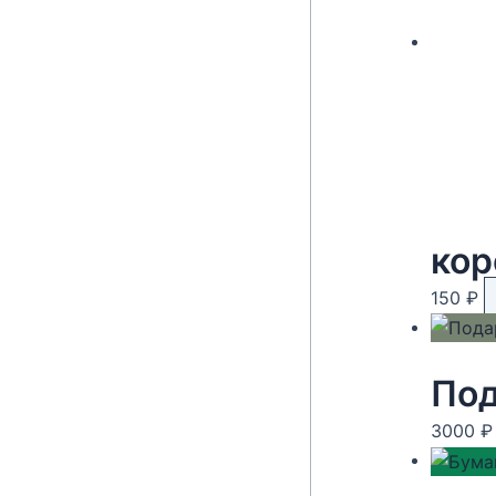
кор
150
₽
Под
3000
₽