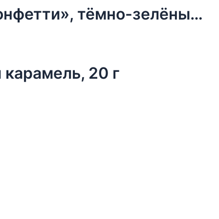
Бумага упаковочная тишью, «Конфетти», тёмно-зелёный, 50 х 66 см 9618340
 карамель, 20 г