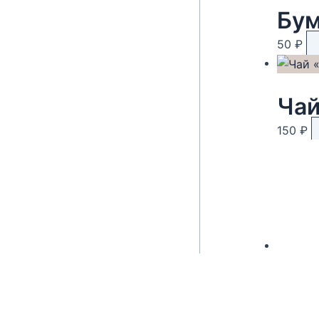
50
₽
Чай
150
₽