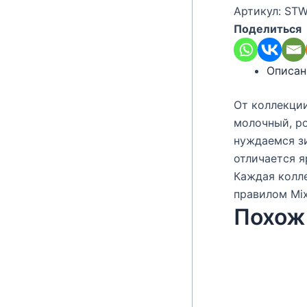
Артикул:
STW
Поделиться
Описан
От коллекции
молочный, ро
нуждаемся зи
отличается я
Каждая колл
правилом Mix
Похож