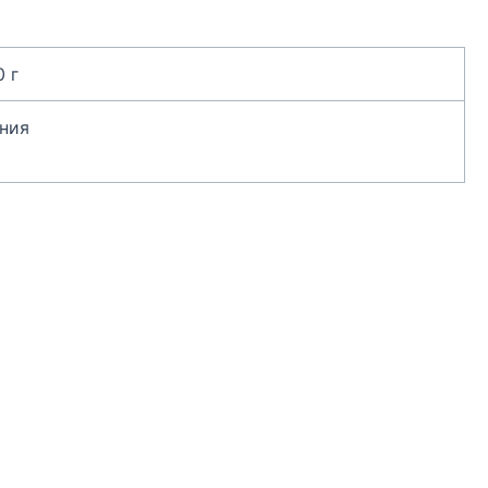
0 г
ния