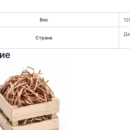
Вес
12
Да
Страна
ие