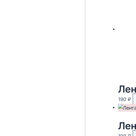
Лен
190
₽
Лен
190
₽