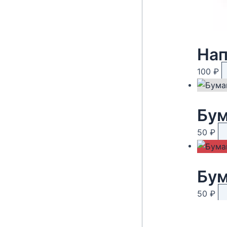
Нап
100
₽
Бум
50
₽
Бум
50
₽