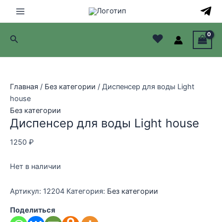
Перейти
к
Main
содержимому
♥
Поиск
Menu
лючатель
лючатель
Главная
/
Без категории
/ Диспенсер для воды Light
house
лючатель
Без категории
Диспенсер для воды Light house
лючатель
1250
₽
Нет в наличии
Артикул:
12204
Категория:
Без категории
Поделиться