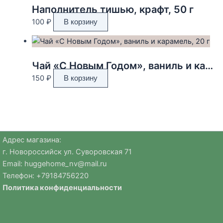
Наполнитель тишью, крафт, 50 г
100
₽
В корзину
Чай «С Новым Годом», ваниль и карамель, 20 г
150
₽
В корзину
Адрес магазина:
г. Новороссийск ул. Суворовская 71
Email:
huggehome_nv@mail.ru
Телефон: +
79184756220
Политика
конфиденциальности