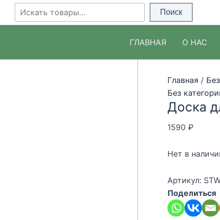
Перейти
Поиск
Поиск
к
содержимому
ГЛАВНАЯ
О НАС
Главная
/
Без
Без категори
Доска дл
1590
₽
Нет в наличи
Артикул:
STW
Поделиться