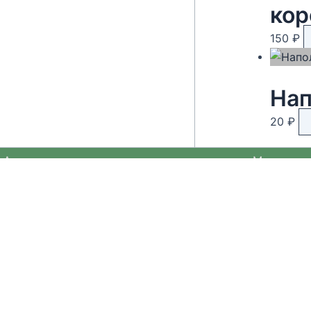
кор
150
₽
Нап
20
₽
Адрес магазина:
Мы предла
г. Новороссийск ул. Суворовская 71
коллекции
Email:
huggehome_nv@mail.ru
ассортиме
Телефон: +
79184756220
натуральн
Политика
конфиденциальности
Ассортиме
коллекция
Мы стре
в