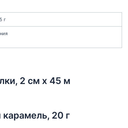
5 г
ния
лки, 2 см х 45 м
 карамель, 20 г