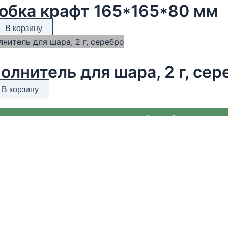
обка крафт 165*165*80 мм
В корзину
олнитель для шара, 2 г, сер
В корзину
гаем уникальные предметы европейских брендов и ав
, которые сложно найти в других магазинах. В нашем
нте — посуда для сервировки, сезонный декор, тексти
ых материалов и премиальная ювелирная бижутерия.
нт Хюгге Хом регулярно обновляется и дополняется с
ми к Новому году, Пасхе и другим праздникам.
мимся выбирать только качественные, стильные и пр
ещи, которые помогают создавать уют и комфорт в дом