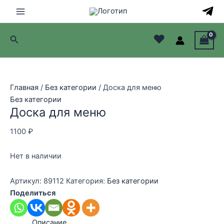
Перейти
к
Main
содержимому
♥
Поиск
Menu
лючатель
лючатель
Главная
/
Без категории
/ Доска для меню
Без категории
лючатель
Доска для меню
лючатель
1100
₽
Нет в наличии
Артикул:
89112
Категория:
Без категории
Поделиться
Описание