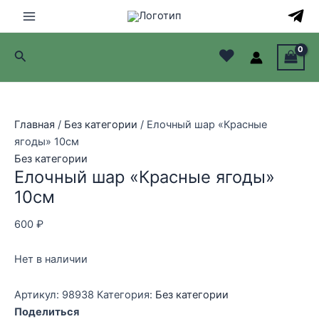
Перейти
к
Main
содержимому
♥
Поиск
Menu
лючатель
лючатель
Главная
/
Без категории
/ Елочный шар «Красные
ягоды» 10см
лючатель
Без категории
Елочный шар «Красные ягоды»
лючатель
10см
600
₽
Нет в наличии
Артикул:
98938
Категория:
Без категории
Поделиться