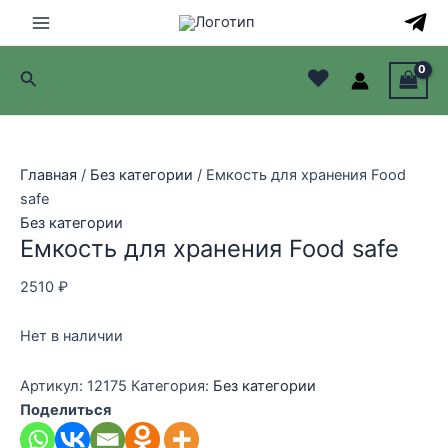
Перейти
к
Main
содержимому
♥
Поиск
Menu
лючатель
лючатель
Главная
/
Без категории
/ Емкость для хранения Food
safe
лючатель
Без категории
Емкость для хранения Food safe
лючатель
2510
₽
Нет в наличии
Артикул:
12175
Категория:
Без категории
Поделиться