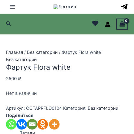
Перейти
к
Main
содержимому
♥
Поиск
Menu
лючатель
лючатель
Главная
/
Без категории
/ Фартук Flora white
Без категории
лючатель
Фартук Flora white
лючатель
2500
₽
Нет в наличии
Артикул:
COTAPRFLO0104
Категория:
Без категории
Поделиться
Детали