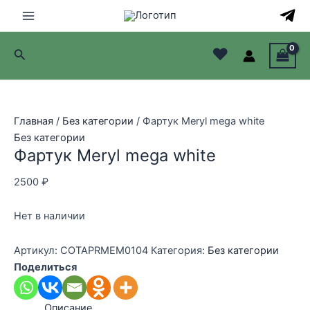
Перейти
к
Main
содержимому
♥
Поиск
Menu
лючатель
лючатель
Главная
/
Без категории
/ Фартук Meryl mega white
Без категории
лючатель
Фартук Meryl mega white
лючатель
2500
₽
Нет в наличии
Артикул:
COTAPRMEM0104
Категория:
Без категории
Поделиться
Описание