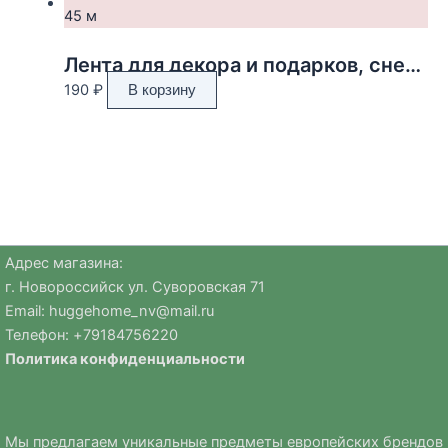
Лента для декора и подарков, снежинки, 2 см х 45 м
190
₽
В корзину
Адрес магазина:
г. Новороссийск ул. Суворовская 71
Email:
huggehome_nv@mail.ru
Телефон: +
79184756220
Политика
конфиденциальности
Мы предлагаем уникальные предметы европейских брендов