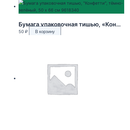
Бумага упаковочная тишью, «Конфетти», тёмно-зелёный, 50 х 66 см 9618340
50
₽
В корзину