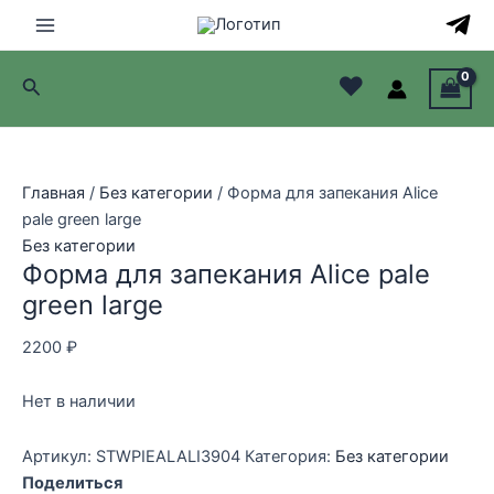
Перейти
к
Main
содержимому
♥
Поиск
Menu
лючатель
лючатель
Главная
/
Без категории
/ Форма для запекания Alice
pale green large
лючатель
Без категории
Форма для запекания Alice pale
лючатель
green large
2200
₽
Нет в наличии
Артикул:
STWPIEALALI3904
Категория:
Без категории
Поделиться