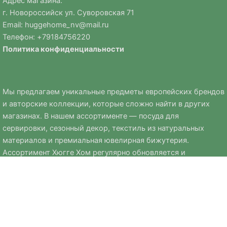
Адрес магазина:
г. Новороссийск ул. Суворовская 71
Email:
huggehome_nv@mail.ru
Телефон: +
79184756220
Политика
конфиденциальности
Мы предлагаем уникальные предметы европейских брендов
и авторские коллекции, которые сложно найти в других
магазинах. В нашем ассортименте — посуда для
сервировки, сезонный декор, текстиль из натуральных
материалов и премиальная ювелирная бижутерия.
Ассортимент Хюгге Хом регулярно обновляется и
дополняется сезонными коллекциями к Новому году, Пасхе
и другим праздникам.
Мы стремимся выбирать только качественные, стильные и
практичные вещи, которые помогают создавать уют и
комфорт в доме.