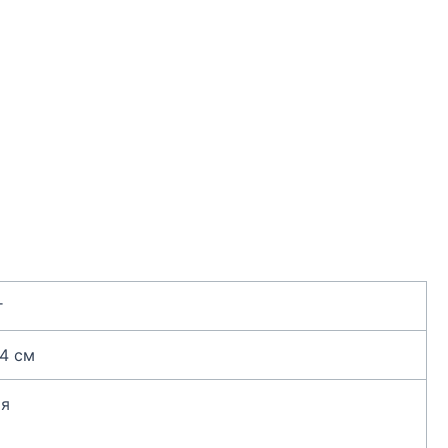
г
 4 см
я