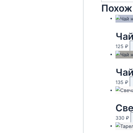
Похож
125
₽
135
₽
Све
330
₽