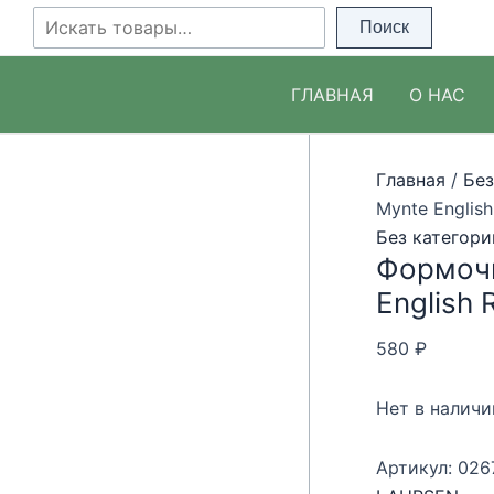
Перейти
Поиск
Поиск
к
содержимому
ГЛАВНАЯ
О НАС
Главная
/
Без
Mynte English
Без категори
Формочк
English 
580
₽
Нет в наличи
Артикул:
026