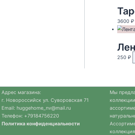
Тар
3600
₽
Лен
250
₽
Адрес магазина:
Мы предла
г. Новороссийск ул. Суворовская 71
коллекции
Email:
huggehome_nv@mail.ru
ассортиме
Телефон: +
79184756220
натуральн
Политика
конфиденциальности
Ассортиме
коллекция