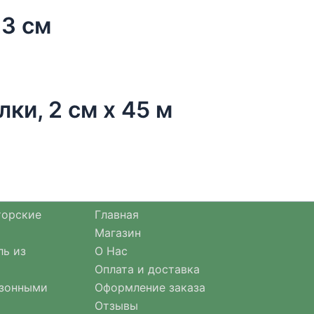
23 см
лки, 2 см х 45 м
торские
Главная
Магазин
ль из
О Нас
Оплата и доставка
езонными
Оформление заказа
Отзывы