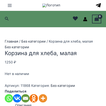
Перейти
к
Main
содержимому
♥
Поиск
Menu
лючатель
лючатель
Главная
/
Без категории
/ Корзина для хлеба, малая
Без категории
лючатель
Корзина для хлеба, малая
лючатель
1250
₽
Нет в наличии
Артикул:
11868
Категория:
Без категории
Поделиться
Описание