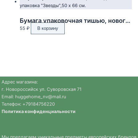
Бумага упаковочная тишью, новогодняя упаковка «Звезды»,50 х 66 см.
55
₽
В корзину
Адрес магазина:
г. Новороссийск ул. Суворовская 71
Email:
huggehome_nv@mail.ru
Телефон: +
79184756220
Политика
конфиденциальности
Мы предлагаем уникальные предметы европейских брендов