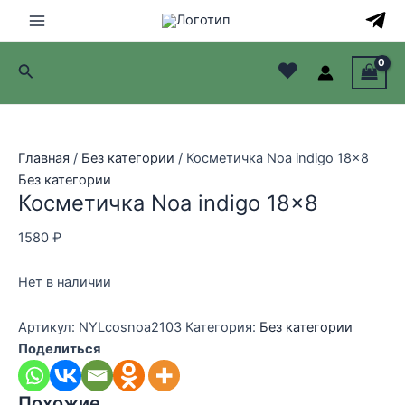
Перейти
к
Main
содержимому
♥
Поиск
Menu
лючатель
лючатель
Главная
/
Без категории
/ Косметичка Noa indigo 18×8
Без категории
лючатель
Косметичка Noa indigo 18×8
лючатель
1580
₽
Нет в наличии
Артикул:
NYLcosnoa2103
Категория:
Без категории
Поделиться
Похожие