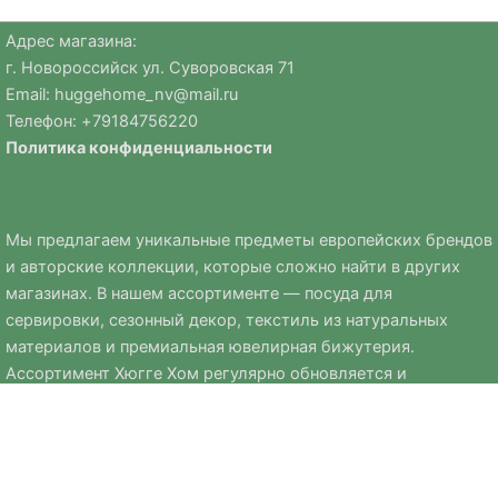
Адрес магазина:
г. Новороссийск ул. Суворовская 71
Email:
huggehome_nv@mail.ru
Телефон: +
79184756220
Политика
конфиденциальности
Мы предлагаем уникальные предметы европейских брендов
и авторские коллекции, которые сложно найти в других
магазинах. В нашем ассортименте — посуда для
сервировки, сезонный декор, текстиль из натуральных
материалов и премиальная ювелирная бижутерия.
Ассортимент Хюгге Хом регулярно обновляется и
дополняется сезонными коллекциями к Новому году, Пасхе
и другим праздникам.
Мы стремимся выбирать только качественные, стильные и