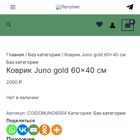
Перейти
к
Main
содержимому
♥
Поиск
Menu
лючатель
лючатель
Главная
/
Без категории
/ Коврик Juno gold 60×40 см
Без категории
лючатель
Коврик Juno gold 60×40 см
лючатель
2000
₽
Нет в наличии
Артикул:
COIDOMJNO6004
Категория:
Без категории
Поделиться
Похожие