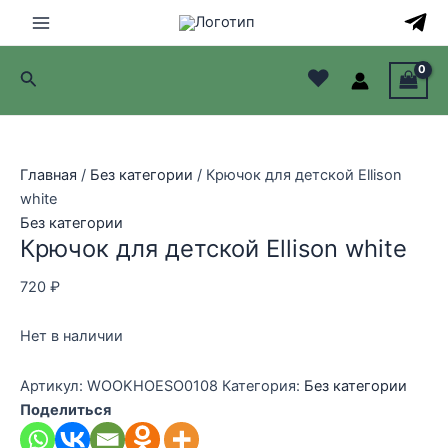
Перейти
к
Main
содержимому
♥
Поиск
Menu
лючатель
лючатель
Главная
/
Без категории
/ Крючок для детской Ellison
white
лючатель
Без категории
Крючок для детской Ellison white
лючатель
720
₽
Нет в наличии
Артикул:
WOOKHOESO0108
Категория:
Без категории
Поделиться