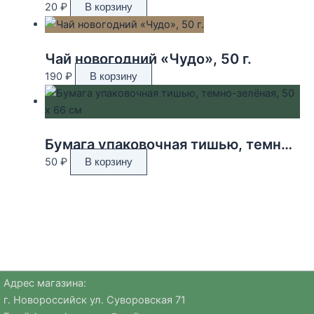
20
₽
В корзину
Чай новогодний «Чудо», 50 г.
190
₽
В корзину
Бумага упаковочная тишью, темно-зелёная, 50 х 66 см
50
₽
В корзину
Адрес магазина:
г. Новороссийск ул. Суворовская 71