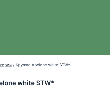
егории
/ Кружка Abelone white STW*
elone white STW*