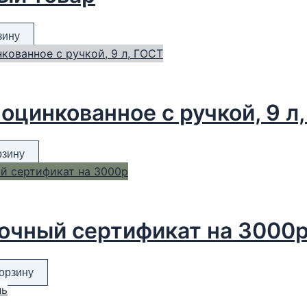
зину
оцинкованное с ручкой, 9 л
рзину
очный сертификат на 3000
корзину