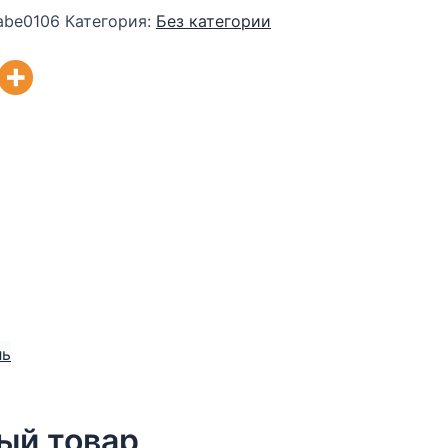
be0106
Категория:
Без категории
ый товар