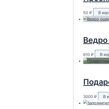
50
₽
В кор
Ведро 
610
₽
В ко
Подар
3000
₽
В 