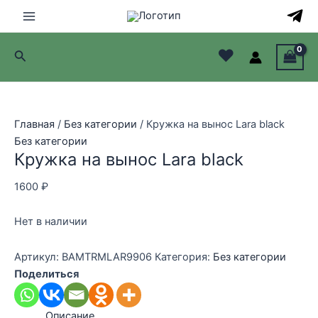
Перейти
к
Main
содержимому
♥
Поиск
Menu
лючатель
лючатель
Главная
/
Без категории
/ Кружка на вынос Lara black
Без категории
лючатель
Кружка на вынос Lara black
лючатель
1600
₽
Нет в наличии
Артикул:
BAMTRMLAR9906
Категория:
Без категории
Поделиться
Описание