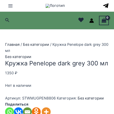
Перейти
к
Main
содержимому
♥
Поиск
Menu
лючатель
лючатель
Главная
/
Без категории
/ Кружка Penelope dark grey 300
мл
лючатель
Без категории
Кружка Penelope dark grey 300 мл
лючатель
1350
₽
Нет в наличии
Артикул:
STWMUGPEN8806
Категория:
Без категории
Поделиться