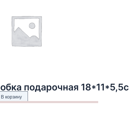
обка подарочная 18*11*5,5
В корзину
та для декора и подарков, ё