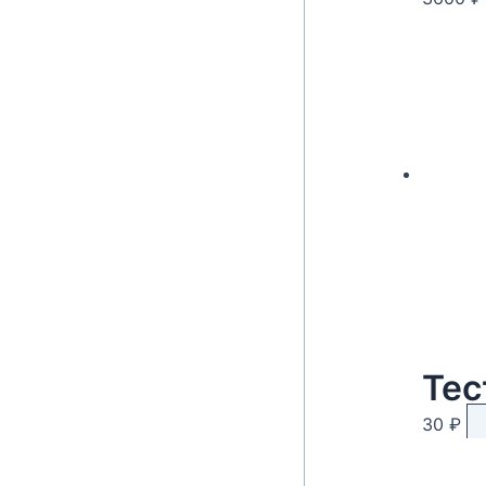
Тес
30
₽