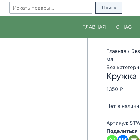
Перейти
Поиск
Поиск
к
содержимому
ГЛАВНАЯ
О НАС
Главная
/
Без
мл
Без категори
Кружка S
1350
₽
Нет в наличи
Артикул:
STW
Поделиться