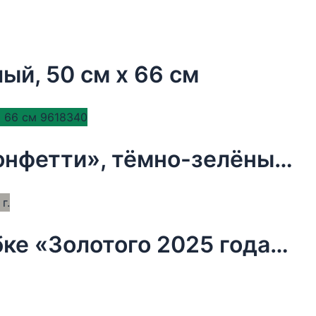
ый, 50 см х 66 см
Бумага упаковочная тишью, «Конфетти», тёмно-зелёный, 50 х 66 см 9618340
Чай новогодний чёрный в коробке «Золотого 2025 года», 20 г.