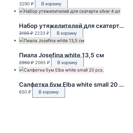
3290
₽
В корзину
Набор утяжелителей для скатерти silver 4 шт
Первоначальная
Текущая
3190
₽
2233
₽
В корзину
цена
цена:
составляла
2233 ₽.
3190 ₽.
Пиала Josefina white 13,5 см
Первоначальная
Текущая
2950
₽
2065
₽
В корзину
цена
цена:
составляла
2065 ₽.
2950 ₽.
Салфетка бум Elba white small 20 pcs.
650
₽
В корзину