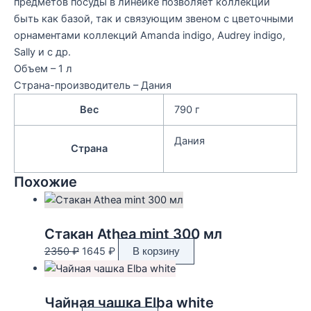
предметов посуды в линейке позволяет коллекции
быть как базой, так и связующим звеном с цветочными
орнаментами коллекций Amanda indigo, Audrey indigo,
Sally и с др.
Объем – 1 л
Cтрана-производитель – Дания
Вес
790 г
Дания
Страна
Похожие
Стакан Athea mint 300 мл
Первоначальная
Текущая
2350
₽
1645
₽
В корзину
цена
цена:
составляла
1645 ₽.
2350 ₽.
Чайная чашка Elba white