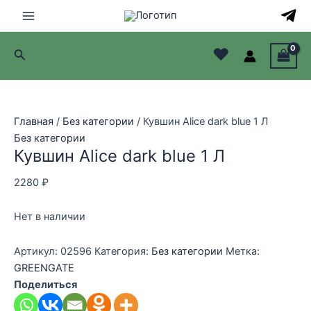
Перейти
Распродажа!
Распродажа!
Распродажа!
Распродажа!
Распродажа!
Распродажа!
к
Main
содержимому
♥
Поиск
Menu
лючатель
лючатель
Главная
/
Без категории
/ Кувшин Alice dark blue 1 Л
Без категории
лючатель
Кувшин Alice dark blue 1 Л
лючатель
2280
₽
Нет в наличии
Артикул:
02596
Категория:
Без категории
Метка:
GREENGATE
Поделиться