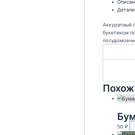
Описан
Детали
Аккуратный п
букетиком по
посудомоечн
Похож
Бум
50
₽