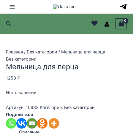
Перейти
к
Main
содержимому
♥
Поиск
Menu
лючатель
лючатель
Главная
/
Без категории
/ Мельница для перца
Без категории
лючатель
Мельница для перца
лючатель
1250
₽
Нет в наличии
Артикул:
10882
Категория:
Без категории
Поделиться
Описание