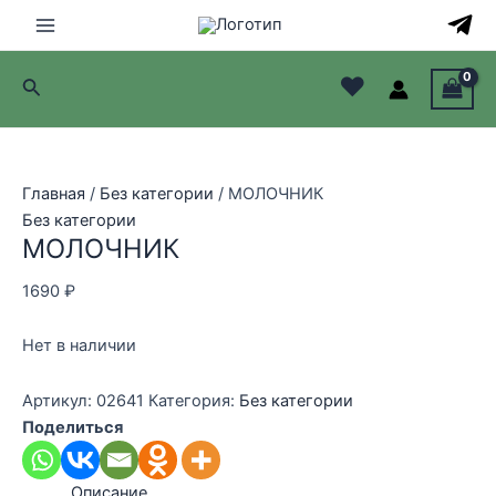
Перейти
к
Main
содержимому
♥
Поиск
Menu
лючатель
лючатель
Главная
/
Без категории
/ МОЛОЧНИК
Без категории
лючатель
МОЛОЧНИК
лючатель
1690
₽
Нет в наличии
Артикул:
02641
Категория:
Без категории
Поделиться
Описание