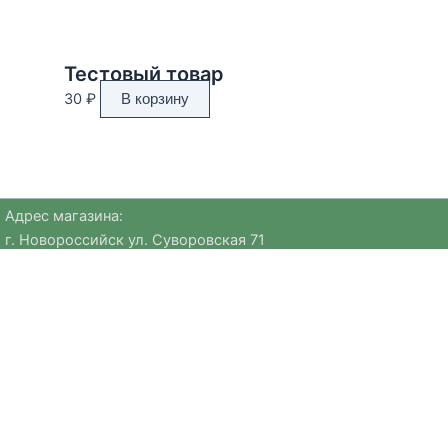
Тестовый товар
30
₽
В корзину
Адрес магазина:
г. Новороссийск ул. Суворовская 71
Email:
huggehome_nv@mail.ru
Телефон: +
79184756220
Политика
конфиденциальности
Мы предлагаем уникальные предметы европейских брендов
и авторские коллекции, которые сложно найти в других
магазинах. В нашем ассортименте — посуда для