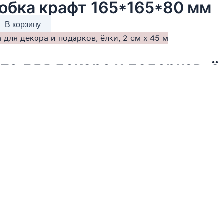
обка крафт 165*165*80 мм
В корзину
та для декора и подарков, ё
В корзину
 «С Новым Годом», ваниль и
В корзину
гаем уникальные предметы европейских брендов и ав
, которые сложно найти в других магазинах. В нашем
нте — посуда для сервировки, сезонный декор, тексти
ых материалов и премиальная ювелирная бижутерия.