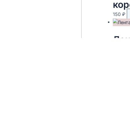
кор
150
₽
Лен
250
₽
Чай
150
₽
Адрес магазина:
Мы предла
г. Новороссийск ул. Суворовская 71
коллекции
Email:
huggehome_nv@mail.ru
ассортиме
Телефон: +
79184756220
натуральн