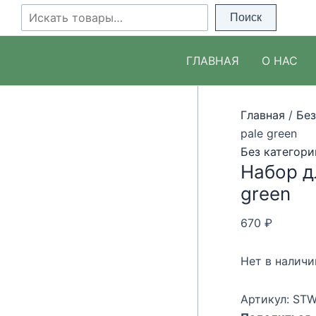
Перейти
Поиск
Поиск
к
содержимому
ГЛАВНАЯ
О НАС
Главная
/
Без
pale green
Без категори
Набор дл
green
670
₽
Нет в наличи
Артикул:
STW