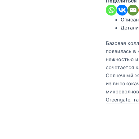
Поделиться
Описан
Детали
Базовая колл
появилась в 
нежностью и 
сочетается к
Солнечный же
из высококач
микроволново
Greengate, т