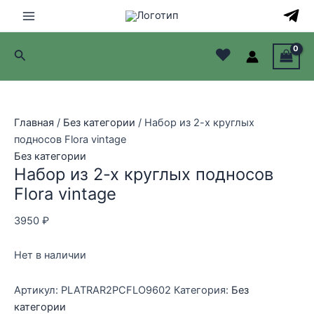
Перейти
к
Main
содержимому
♥
Поиск
Menu
лючатель
лючатель
Главная
/
Без категории
/ Набор из 2-х круглых
подносов Flora vintage
лючатель
Без категории
Набор из 2-х круглых подносов
лючатель
Flora vintage
3950
₽
Нет в наличии
Артикул:
PLATRAR2PCFLO9602
Категория:
Без
категории