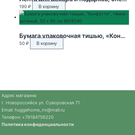
190
₽
В корзину
Бумага упаковочная тишью, «Конфетти», тёмно-зелёный, 50 х 66 см 9618340
50
₽
В корзину
Адрес магазина:
г. Новороссийск ул. Суворовская 71
Email:
huggehome_nv@mail.ru
Телефон: +
79184756220
Политика
конфиденциальности