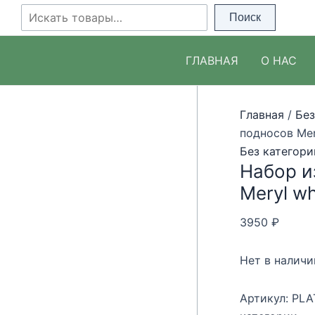
Перейти
Поиск
Поиск
к
содержимому
ГЛАВНАЯ
О НАС
Главная
/
Без
подносов Mer
Без категори
Набор и
Meryl wh
3950
₽
Нет в наличи
Артикул:
PLA