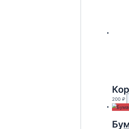
Кор
200
₽
Бум