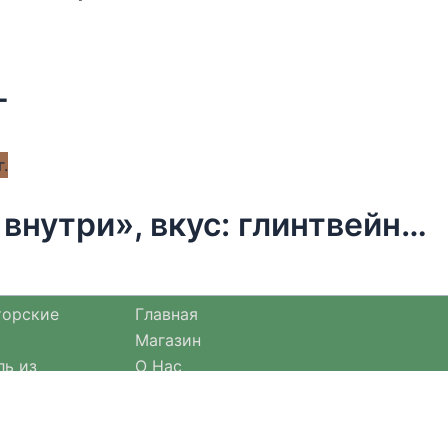
г
Чай новогодний чёрный «Тепло внутри», вкус: глинтвейн, 50 г.
торские
Главная
Магазин
ль из
О Нас
Оплата и доставка
езонными
Оформление заказа
Отзывы