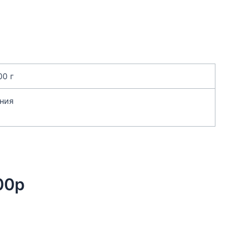
00 г
ния
00р