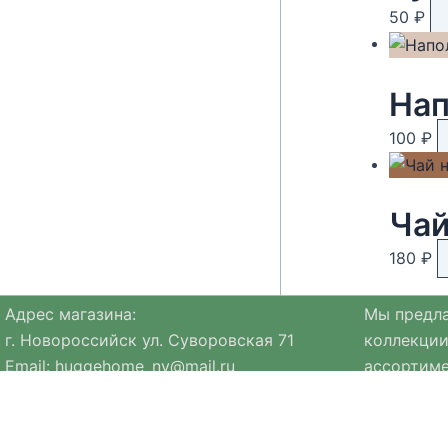
50
₽
Нап
100
₽
180
₽
Адрес магазина:
Мы предла
г. Новороссийск ул. Суворовская 71
коллекции
Email:
huggehome_nv@mail.ru
ассортиме
Телефон: +
79184756220
натуральн
Политика
конфиденциальности
Ассортиме
коллекция