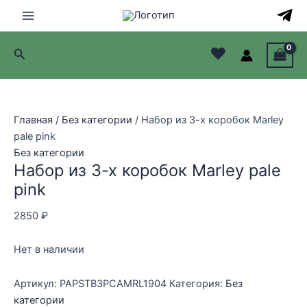
Перейти
к
Main
содержимому
♥
Поиск
Menu
лючатель
лючатель
Главная
/
Без категории
/ Набор из 3-х коробок Marley
pale pink
лючатель
Без категории
Набор из 3-х коробок Marley pale
лючатель
pink
2850
₽
Нет в наличии
Артикул:
PAPSTB3PCAMRL1904
Категория:
Без
категории