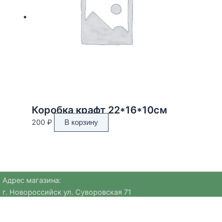
Коробка крафт 22*16*10см
200
₽
В корзину
Адрес магазина:
г. Новороссийск ул. Суворовская 71
Email:
huggehome_nv@mail.ru
Телефон: +
79184756220