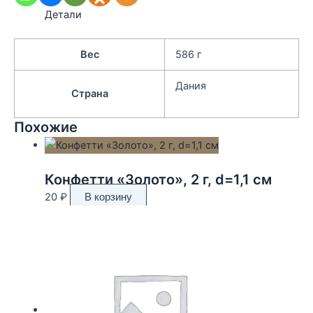
Детали
Вес
586 г
Дания
Страна
Похожие
Конфетти «Золото», 2 г, d=1,1 см
20
₽
В корзину