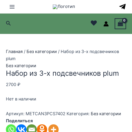
Перейти
к
Main
содержимому
♥
Поиск
Menu
лючатель
лючатель
Главная
/
Без категории
/ Набор из 3-х подсвечников
plum
лючатель
Без категории
Набор из 3-х подсвечников plum
лючатель
2700
₽
Нет в наличии
Артикул:
METCAN3PCS7402
Категория:
Без категории
Поделиться