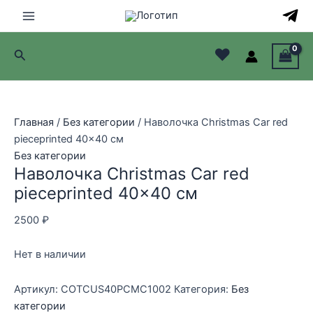
Перейти
к
Main
содержимому
♥
Поиск
Menu
лючатель
лючатель
Главная
/
Без категории
/ Наволочка Christmas Car red
pieceprinted 40×40 см
лючатель
Без категории
Наволочка Christmas Car red
лючатель
pieceprinted 40×40 см
2500
₽
Нет в наличии
Артикул:
COTCUS40PCMC1002
Категория:
Без
категории