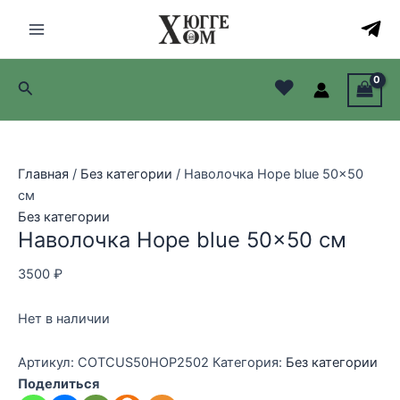
Перейти
к
Main
содержимому
Menu
♥
Поиск
лючатель
лючатель
Главная
/
Без категории
/ Наволочка Hope blue 50×50
лючатель
см
Без категории
лючатель
Наволочка Hope blue 50×50 см
3500
₽
Нет в наличии
Артикул:
COTCUS50HOP2502
Категория:
Без категории
Поделиться