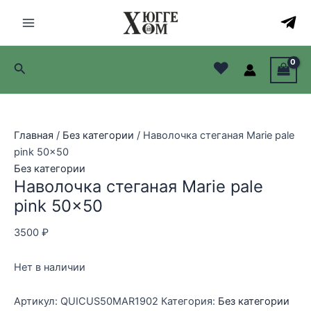
Перейти
к
Main
содержимому
Menu
♥
Поиск
лючатель
лючатель
Главная
/
Без категории
/ Наволочка стеганая Marie pale
лючатель
pink 50×50
Без категории
лючатель
Наволочка стеганая Marie pale
pink 50×50
3500
₽
Нет в наличии
Артикул:
QUICUS50MAR1902
Категория:
Без категории