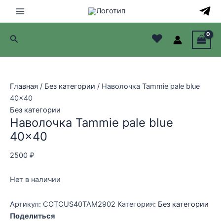
Перейти
к
Main
содержимому
♥
Поиск
Menu
лючатель
лючатель
Главная
/
Без категории
/ Наволочка Tammie pale blue
40×40
лючатель
Без категории
Наволочка Tammie pale blue
лючатель
40×40
2500
₽
Нет в наличии
Артикул:
COTCUS40TAM2902
Категория:
Без категории
Поделиться